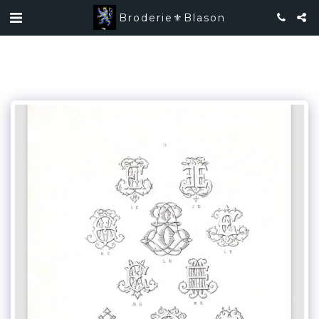
Broderie⚜️Blason