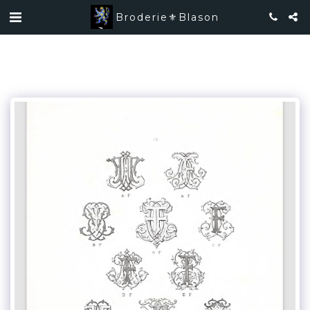
Broderie⚜️Blason