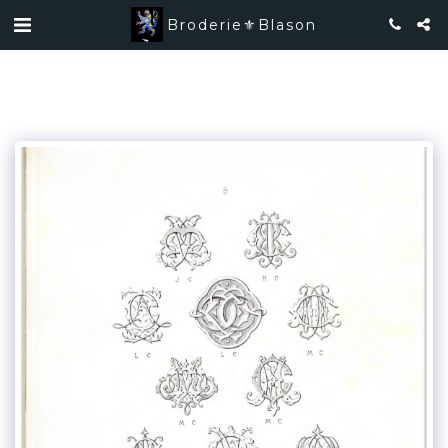
Broderie⚜️Blason