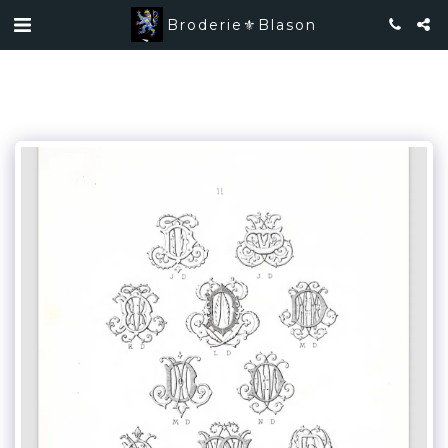
Broderie⚜️Blason