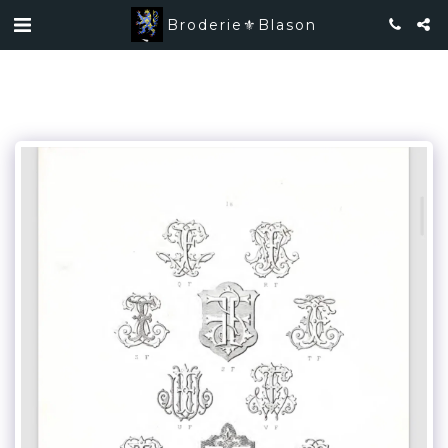
Broderie⚜️Blason